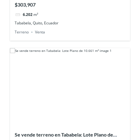
Redondel Alpachaca
$303,907
6.202
m²
Tababela, Quito, Ecuador
Terreno
Venta
Se vende terreno en Tababela: Lote Plano de