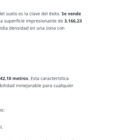
l suelo es la clave del éxito.
Se vende
na superficie impresionante de
3.166,23
media densidad en una zona con
242,10 metros
. Esta característica
ibilidad inmejorable para cualquier
os:
l.