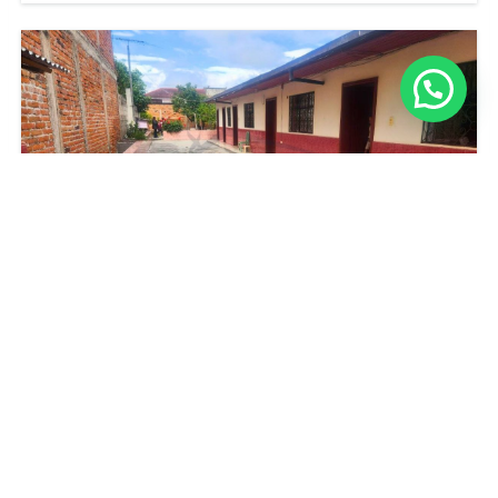
Terreno plano de 625 m² en venta en el sector Los
Ceibos, Ibarra
$110,000
625
m²
Ibarra, Ecuador
Terreno
Venta