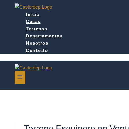
Saltar
al
Inicio
contenido
Casas
Terrenos
Departamentos
Nosotros
Contacto
Terreno Esquinero en Venta