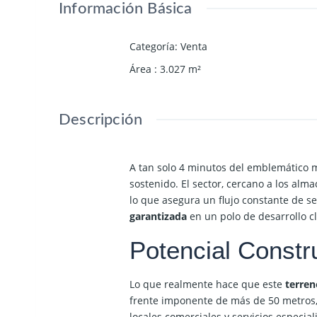
Información Básica
Categoría
:
Venta
Área
:
3.027
m²
Descripción
A tan solo 4 minutos del emblemático
sostenido. El sector, cercano a los alm
lo que asegura un flujo constante de ser
garantizada
en un polo de desarrollo cl
Potencial Constr
Lo que realmente hace que este
terren
frente imponente de más de 50 metros, 
locales comerciales y servicios especial