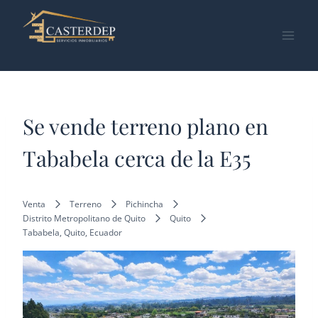
Saltar
al
contenido
Se vende terreno plano en
Tababela cerca de la E35
Venta
Terreno
Pichincha
Distrito Metropolitano de Quito
Quito
Tababela, Quito, Ecuador