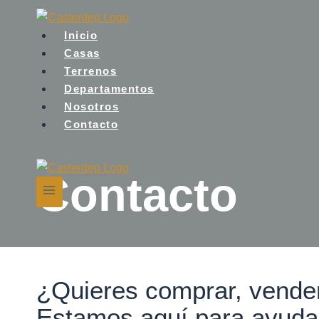
Saltar
al
Inicio
contenido
Casas
Terrenos
Departamentos
Nosotros
Contacto
Contacto
¿Quieres comprar, vender 
Estamos aquí para ayuda