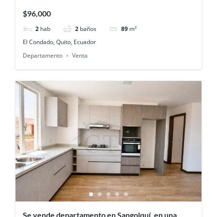
urbanización El Condado
$96,000
2
hab
2
baños
89
m²
El Condado, Quito, Ecuador
Departamento
Venta
Se vende departamento en Sangolquí, en una