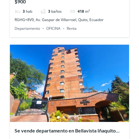
$900
3
hab
3
baños
418
m²
RGHG+8V9, Av. Gaspar de Villarroel, Quito, Ecuador
Departamento
OFICINA
Renta
Se vende departamento en Bellavista Iñaquito
con terraza panorámica