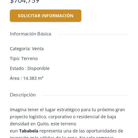
$704,759
SOLICITAR INFORMACIÓN
Información Básica
Categoría
:
Venta
Tipo
:
Terreno
Estado
:
Disponible
Área
:
14.383
m²
Descripción
Imagina tener el lugar estratégico para tu próximo gran
proyecto logístico, corporativo o residencial de baja
densidad en Quito, este terreno
eun
Tababela
representa una de las oportunidades de
inversión más sólidas de la zona. No solo compras