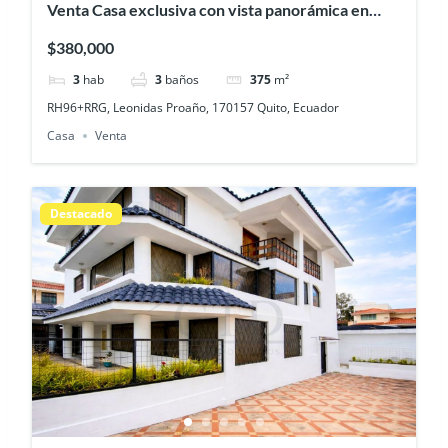
Venta Casa exclusiva con vista panorámica en
Tanda – Nayon
$380,000
3
hab
3
baños
375
m²
RH96+RRG, Leonidas Proaño, 170157 Quito, Ecuador
Casa
Venta
Destacado