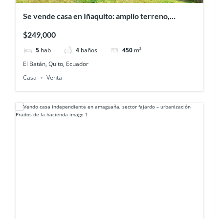
Se vende casa en Iñaquito: amplio terreno,
terraza y espacios para Disfrutar
$249,000
5
hab
4
baños
450
m²
El Batán, Quito, Ecuador
Casa
Venta