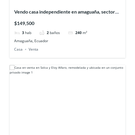
Vendo casa independiente en amaguaña, sector
fajardo – urbanización Prados de la hacienda
$149,500
3
hab
2
baños
240
m²
Amaguaña, Ecuador
Casa
Venta