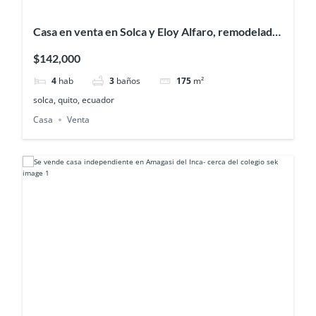
Casa en venta en Solca y Eloy Alfaro, remodelada
y ubicada en un conjunto privado
$142,000
4
hab
3
baños
175
m²
solca, quito, ecuador
Casa
Venta