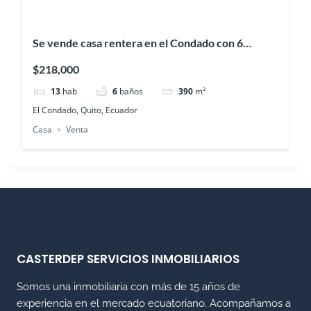
Se vende casa rentera en el Condado con 6
departamentos y terraza
$218,000
13
hab
6
baños
390
m²
El Condado, Quito, Ecuador
Casa
Venta
CASTERDEP SERVICIOS INMOBILIARIOS
Somos una inmobiliaria con más de 15 años de
experiencia en el mercado ecuatoriano. Acompañamos a