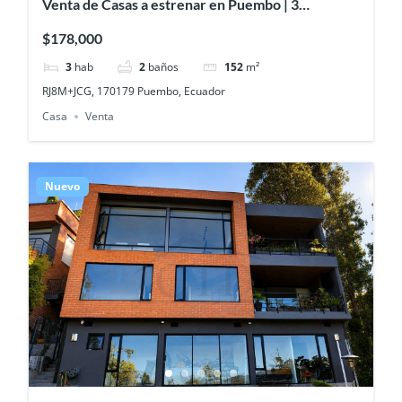
Venta de Casas a estrenar en Puembo | 3
Dormitorios | Desde USD 178.000
$178,000
3
hab
2
baños
152
m²
RJ8M+JCG, 170179 Puembo, Ecuador
Casa
Venta
Nuevo