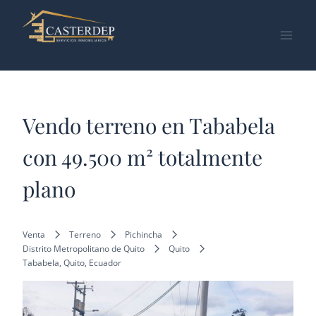
Saltar
al
contenido
Vendo terreno en Tababela
con 49.500 m² totalmente
plano
Venta
Terreno
Pichincha
Distrito Metropolitano de Quito
Quito
Tababela, Quito, Ecuador