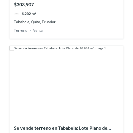
Redondel Alpachaca
$303,907
6.202
m²
Tababela, Quito, Ecuador
Terreno
Venta
Se vende terreno en Tababela: Lote Plano de