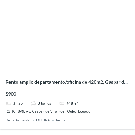
Rento amplio departamento/oficina de 420m2, Gaspar de
Villaroel
$900
3
hab
3
baños
418
m²
RGHG+8V9, Av. Gaspar de Villarroel, Quito, Ecuador
Departamento
OFICINA
Renta