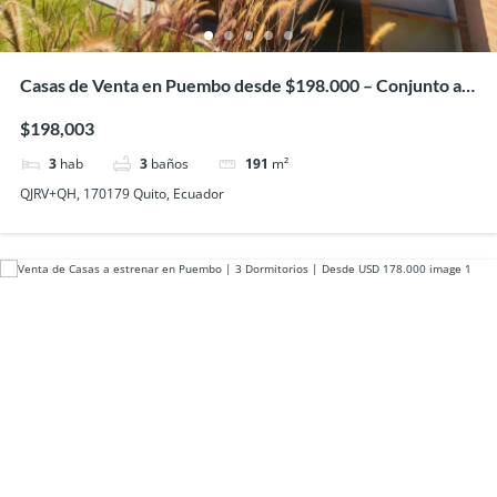
Casas de Venta en Puembo desde $198.000 – Conjunto a
estrenar
$198,003
3
hab
3
baños
191
m²
QJRV+QH, 170179 Quito, Ecuador