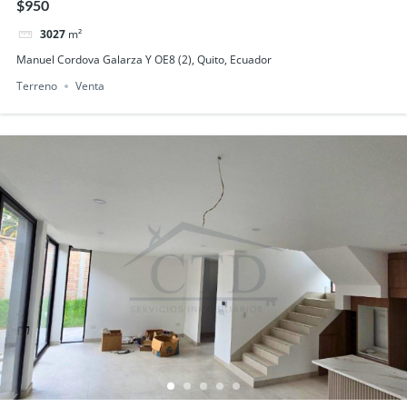
$950
3027
m²
Manuel Cordova Galarza Y OE8 (2), Quito, Ecuador
Terreno
Venta