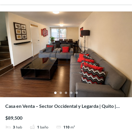
Casa en Venta – Sector Occidental y Legarda | Quito |
89.500
$89,500
3
hab
1
baño
110
m²