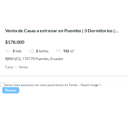
Venta de Casas a estrenar en Puembo | 3 Dormitorios |
Desde USD 178.000
$178,000
3
hab
2
baños
152
m²
RJ8M+JCG, 170179 Puembo, Ecuador
Casa
Venta
Nuevo