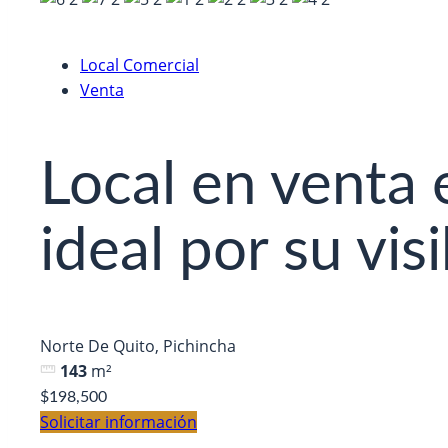
Local Comercial
Venta
Local en venta 
ideal por su visi
Norte De Quito, Pichincha
143
m²
$198,500
Solicitar información