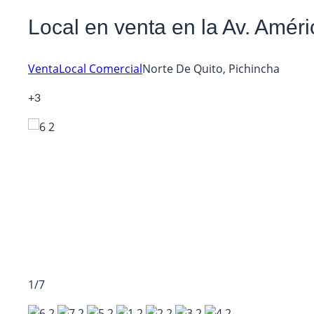
Local en venta en la Av. Améri
Venta
Local Comercial
Norte De Quito, Pichincha
+3
1/7