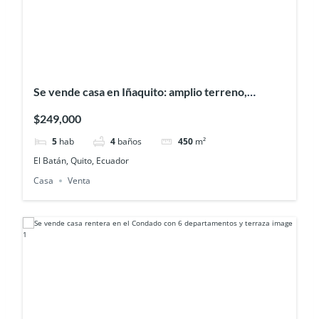
Se vende casa en Iñaquito: amplio terreno,
terraza y espacios para Disfrutar
$249,000
5
hab
4
baños
450
m²
El Batán, Quito, Ecuador
Casa
Venta