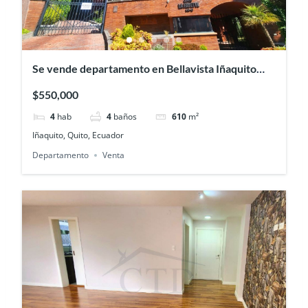
Se vende departamento en Bellavista Iñaquito
con terraza panorámica
$550,000
4
hab
4
baños
610
m²
Iñaquito, Quito, Ecuador
Departamento
Venta