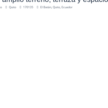
to
Quito
170135
El Batán, Quito, Ecuador