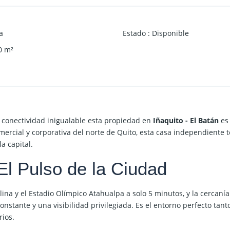
a
Estado
:
Disponible
0
m²
a conectividad inigualable esta propiedad en
Iñaquito - El Batán
es
ercial y corporativa del norte de Quito, esta casa independiente t
a capital.
El Pulso de la Ciudad
lina
y el Estadio Olímpico Atahualpa a solo 5 minutos, y la cercaní
onstante y una visibilidad privilegiada. Es el entorno perfecto tant
rios.