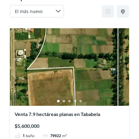
Venta 7.9 hectáreas planas en Tababela
$5,600,000
1
baño
79922
m²