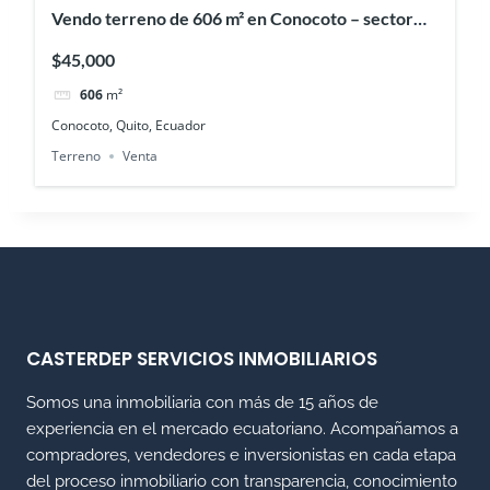
Vendo terreno de 606 m² en Conocoto – sector
Monserrat
$45,000
606
m²
Conocoto, Quito, Ecuador
Terreno
Venta
CASTERDEP SERVICIOS INMOBILIARIOS
Somos una inmobiliaria con más de 15 años de
experiencia en el mercado ecuatoriano. Acompañamos a
compradores, vendedores e inversionistas en cada etapa
del proceso inmobiliario con transparencia, conocimiento