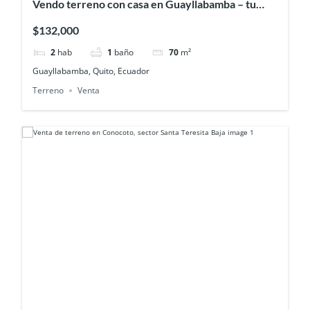
Vendo terreno con casa en Guayllabamba – tu
espacio ideal rodeado de naturaleza y
$132,000
tranquilidad
2
hab
1
baño
70
m²
Guayllabamba, Quito, Ecuador
Terreno
Venta