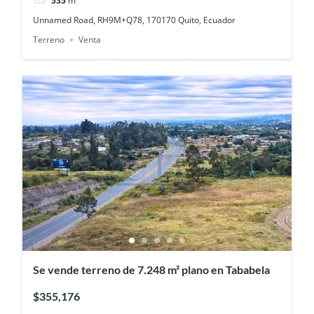
535
m²
Unnamed Road, RH9M+Q78, 170170 Quito, Ecuador
Terreno
Venta
Se vende terreno de 7.248 m² plano en Tababela
$355,176